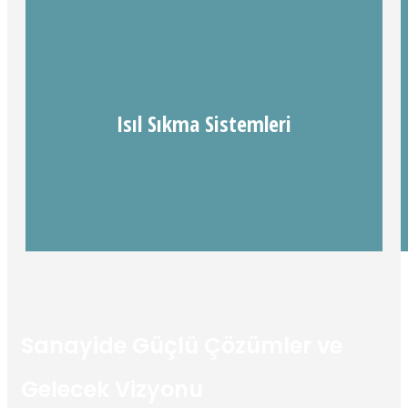
Yüksek devirli uygulamalarda maksimum stabilite
Isıl Sıkma Sistemleri
Milisaniyeler içinde güvenli sıkma.
Sanayide Güçlü Çözümler ve
Gelecek Vizyonu